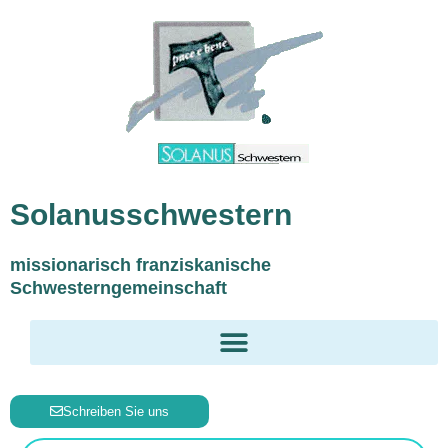
Inhalt
Zum
springen
Inhalt
springen
Solanusschwestern
missionarisch franziskanische
Schwesterngemeinschaft
Schreiben Sie uns