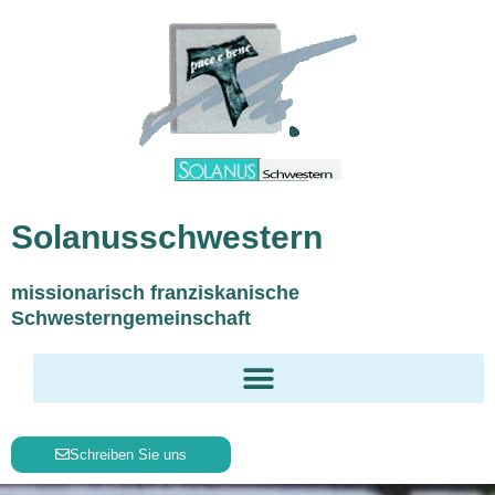
Inhalt
Zum
springen
Inhalt
springen
Solanusschwestern
missionarisch franziskanische
Schwesterngemeinschaft
Schreiben Sie uns