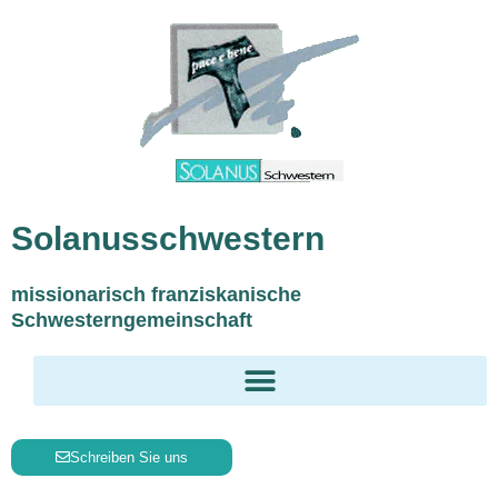
Inhalt
Zum
springen
Inhalt
springen
Solanusschwestern
missionarisch franziskanische
Schwesterngemeinschaft
Schreiben Sie uns